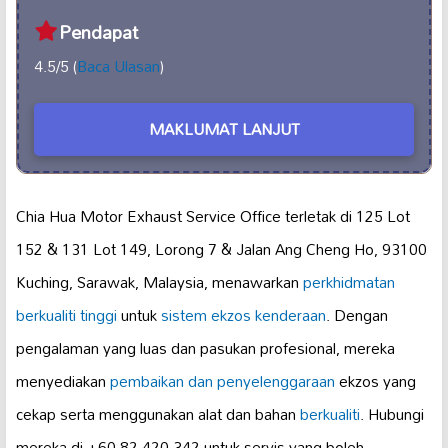
Pendapat
4.5/5 (
Baca Ulasan
)
MAKLUMAT LANJUT
Chia Hua Motor Exhaust Service Office terletak di 125 Lot
152 & 131 Lot 149, Lorong 7 & Jalan Ang Cheng Ho, 93100
Kuching, Sarawak, Malaysia, menawarkan
perkhidmatan
berkualiti tinggi
untuk
sistem ekzos kenderaan
. Dengan
pengalaman yang luas dan pasukan profesional, mereka
menyediakan
pembaikan dan penyelenggaraan
ekzos yang
cekap serta menggunakan alat dan bahan
berkualiti
. Hubungi
mereka di +60 82-420 342 untuk servis yang boleh