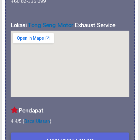
+60 82-335 099
Lokasi
Tong Seng Motor
Exhaust Service
Pendapat
4.4/5 (
Baca Ulasan
)