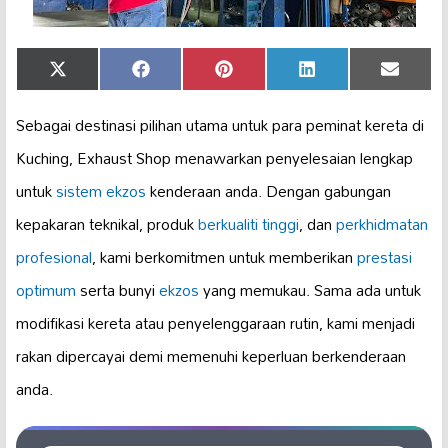
Share
Share
Share
Share
Share
X
Facebook
Pinterest
LinkedIn
Email
on
on
on
on
on
(Twitter)
Sebagai destinasi pilihan utama untuk para peminat kereta di
Kuching, Exhaust Shop menawarkan penyelesaian lengkap
untuk
sistem ekzos
kenderaan anda. Dengan gabungan
kepakaran teknikal, produk
berkualiti tinggi
, dan
perkhidmatan
profesional
, kami berkomitmen untuk memberikan
prestasi
optimum
serta bunyi
ekzos
yang memukau. Sama ada untuk
modifikasi kereta atau penyelenggaraan rutin, kami menjadi
rakan dipercayai demi memenuhi keperluan berkenderaan
anda.