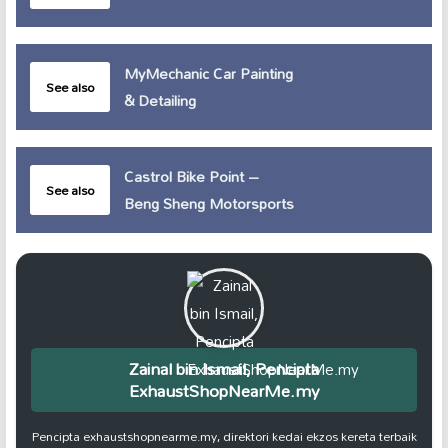
MyMechanic Car Painting
See also
& Detailing
Castrol Bike Point –
See also
Beng Sheng Motorsports
Zainal bin Ismail, Pencipta
ExhaustShopNearMe.my
Pencipta exhaustshopnearme.my, direktori kedai ekzos kereta terbaik