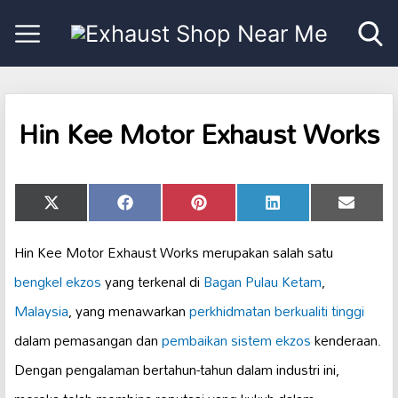
Hin Kee Motor Exhaust Works
Share
Share
Share
Share
Share
X
Facebook
Pinterest
LinkedIn
Email
on
on
on
on
on
(Twitter)
Hin Kee Motor Exhaust Works merupakan salah satu
bengkel ekzos
yang terkenal di
Bagan Pulau Ketam
,
Malaysia
, yang menawarkan
perkhidmatan berkualiti tinggi
dalam pemasangan dan
pembaikan sistem ekzos
kenderaan.
Dengan pengalaman bertahun-tahun dalam industri ini,