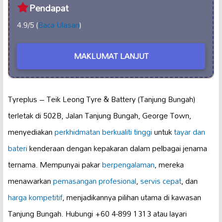
Pendapat
4.9/5 (
Baca Ulasan
)
MAKLUMAT LANJUT
Tyreplus – Teik Leong Tyre & Battery (Tanjung Bungah)
terletak di 502B, Jalan Tanjung Bungah, George Town,
menyediakan
perkhidmatan berkualiti tinggi
untuk
tayar dan
bateri
kenderaan dengan kepakaran dalam pelbagai jenama
ternama. Mempunyai pakar
berpengalaman
, mereka
menawarkan
pemasangan profesional
,
servis cepat
, dan
harga kompetitif
, menjadikannya pilihan utama di kawasan
Tanjung Bungah. Hubungi +60 4-899 1313 atau layari