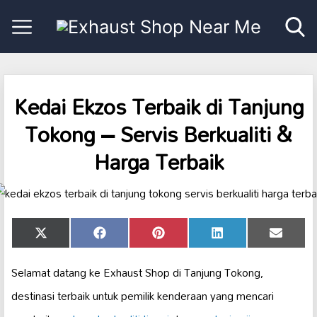
Kedai Ekzos Terbaik di Tanjung
Tokong – Servis Berkualiti &
Harga Terbaik
Share
Share
Share
Share
Share
X
Facebook
Pinterest
LinkedIn
Email
on
on
on
on
on
(Twitter)
Selamat datang ke Exhaust Shop di Tanjung Tokong,
destinasi terbaik untuk pemilik kenderaan yang mencari