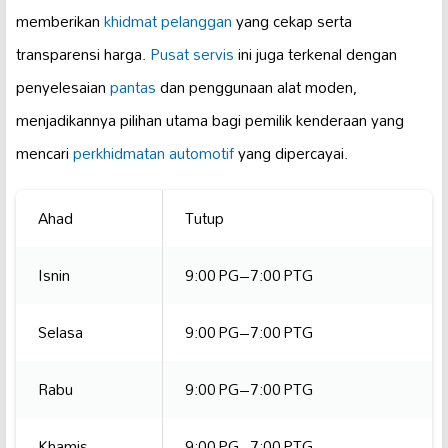
memberikan
khidmat pelanggan
yang cekap serta
transparensi harga.
Pusat servis
ini juga terkenal dengan
penyelesaian
pantas
dan penggunaan alat moden,
menjadikannya pilihan utama bagi pemilik kenderaan yang
mencari
perkhidmatan automotif
yang dipercayai.
Ahad
Tutup
Isnin
9:00 PG–7:00 PTG
Selasa
9:00 PG–7:00 PTG
Rabu
9:00 PG–7:00 PTG
Khamis
9:00 PG–7:00 PTG