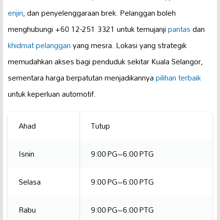
enjin
, dan penyelenggaraan brek. Pelanggan boleh
menghubungi +60 12-251 3321 untuk temujanji
pantas
dan
khidmat pelanggan
yang mesra. Lokasi yang strategik
memudahkan akses bagi penduduk sekitar Kuala Selangor,
sementara harga berpatutan menjadikannya
pilihan terbaik
untuk keperluan automotif.
Ahad
Tutup
Isnin
9:00 PG–6:00 PTG
Selasa
9:00 PG–6:00 PTG
Rabu
9:00 PG–6:00 PTG