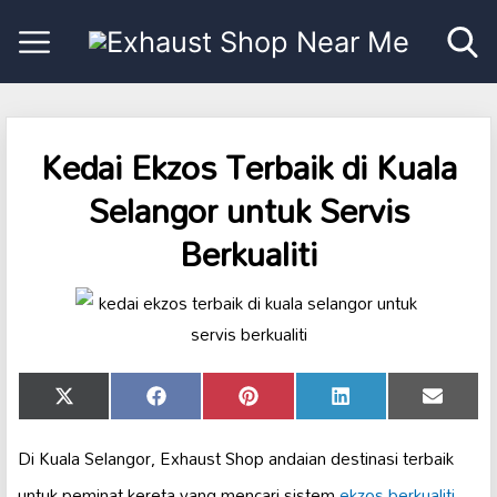
Kedai Ekzos Terbaik di Kuala
Selangor untuk Servis
Berkualiti
Share
Share
Share
Share
Share
X
Facebook
Pinterest
LinkedIn
Email
on
on
on
on
on
(Twitter)
Di Kuala Selangor, Exhaust Shop andaian destinasi terbaik
untuk peminat kereta yang mencari sistem
ekzos berkualiti