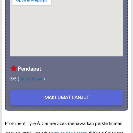
Pendapat
5/5 (
Baca Ulasan
)
MAKLUMAT LANJUT
Prominent Tyre & Car Services menawarkan perkhidmatan
lengkap untuk keperluan
tayar dan kereta
di Kuala Selangor,