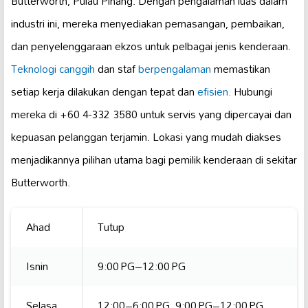
Butterworth, Pulau Pinang. Dengan pengalaman luas dalam
industri ini, mereka menyediakan pemasangan, pembaikan,
dan penyelenggaraan ekzos untuk pelbagai jenis kenderaan.
Teknologi canggih
dan staf
berpengalaman
memastikan
setiap kerja dilakukan dengan tepat dan
efisien.
Hubungi
mereka di +60 4-332 3580 untuk servis yang dipercayai dan
kepuasan pelanggan terjamin. Lokasi yang mudah diakses
menjadikannya pilihan utama bagi pemilik kenderaan di sekitar
Butterworth.
Ahad
Tutup
Isnin
9:00 PG–12:00 PG
Selasa
12:00–6:00 PG, 9:00 PG–12:00 PG