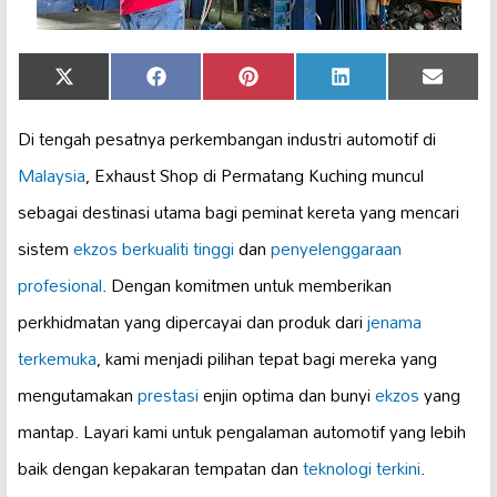
Share
Share
Share
Share
Share
X
Facebook
Pinterest
LinkedIn
Email
on
on
on
on
on
(Twitter)
Di tengah pesatnya perkembangan industri automotif di
Malaysia
, Exhaust Shop di Permatang Kuching muncul
sebagai destinasi utama bagi peminat kereta yang mencari
sistem
ekzos berkualiti tinggi
dan
penyelenggaraan
profesional
. Dengan komitmen untuk memberikan
perkhidmatan yang dipercayai dan produk dari
jenama
terkemuka
, kami menjadi pilihan tepat bagi mereka yang
mengutamakan
prestasi
enjin optima dan bunyi
ekzos
yang
mantap. Layari kami untuk pengalaman automotif yang lebih
baik dengan kepakaran tempatan dan
teknologi terkini
.